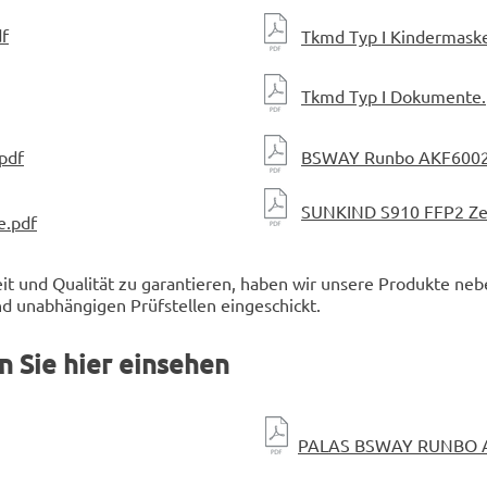
f
Tkmd
Typ I Kindermask
Tkmd Typ I Dokumente.
pdf
BSWAY Runbo AKF6002 F
SUNKIND S910 FFP2 Zer
e.pdf
t und Qualität zu garantieren, haben wir unsere Produkte neb
d unabhängigen Prüfstellen eingeschickt.
n Sie hier einsehen
PALAS BSWAY RUNBO A