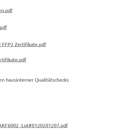
en
.pdf
pdf
FP2 Zertifikate.pdf
tifikate.pdf
en hausinterner Qualitätschecks
KF6002 -Lot#0120201207.pdf