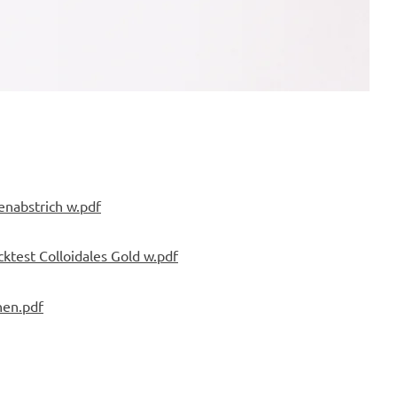
enabstrich w.pdf
cktest Colloidales Gold w.pdf
hen.pdf