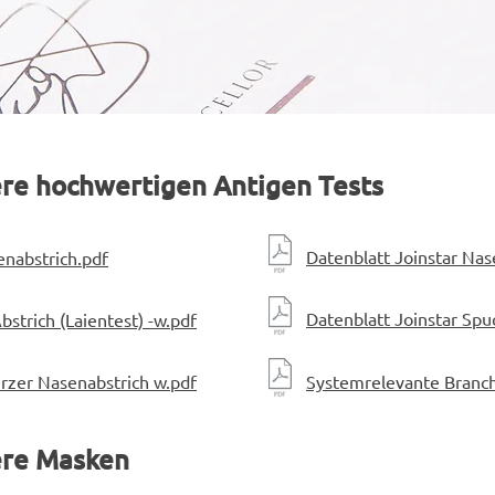
ere hochwertigen Antigen Tests
Datenblatt Joinstar Nas
enabstrich.pdf
Datenblatt Joinstar Spu
bstrich (Laientest) -w.pdf
urzer Nasenabstrich w.pdf
Systemrelevante Branc
ere Masken