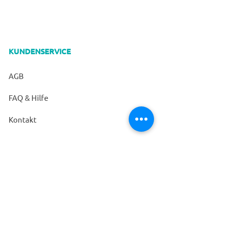
Filtrationskapazität. Hautfreundlich.
SICHERES DESIGN: 3D-Design und
der integrierte weiche und
verstellbare Nasenclip bietet
KUNDENSERVICE
Komfort (komfortables Atmen) und
Sicherheit.
AGB
Hygienische Einzelverpackung: Das
Paket enthält 10 einzeln verpackte
FAQ & Hilfe
FFP2 MASKEN inklusive Clip. Die
Kontakt
Einzelverpackung verhindert die
Verunreinigung der Mundmaske
durch äußere Einflüsse und vor dem
ZAHLUNGSARTEN
Gebrauch.
VERSANDARTEN