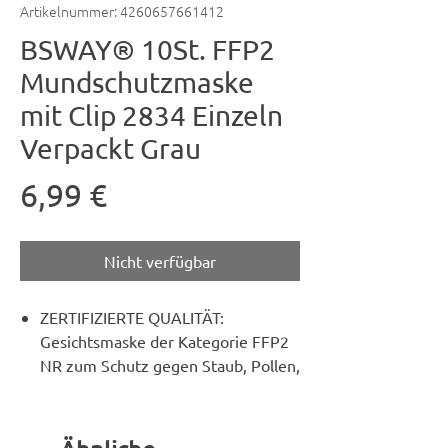
Artikelnummer: 4260657661412
BSWAY® 10St. FFP2
Mundschutzmaske
mit Clip 2834 Einzeln
Verpackt Grau
Preis
6,99 €
Nicht verfügbar
ZERTIFIZIERTE QUALITÄT:
Gesichtsmaske der Kategorie FFP2
NR zum Schutz gegen Staub, Pollen,
Bakterien und andere feste Partikel.
CE ZERTIFIZIERT nach EN 149:2001
+ A1:2009 "Atemschutzgeräte /